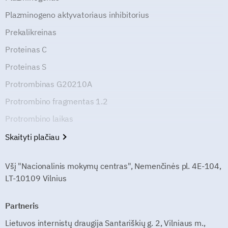
Plazminogeno aktyvatoriaus inhibitorius
Prekalikreinas
Proteinas C
Proteinas S
Protrombinas G20210A
Protrombino fragmentas 1.2
Protrombino laikas
Skaityti plačiau
Všį "Nacionalinis mokymų centras", Nemenčinės pl. 4E-104,
LT-10109 Vilnius
Partneris
Lietuvos internistų draugija Santariškių g. 2, Vilniaus m.,