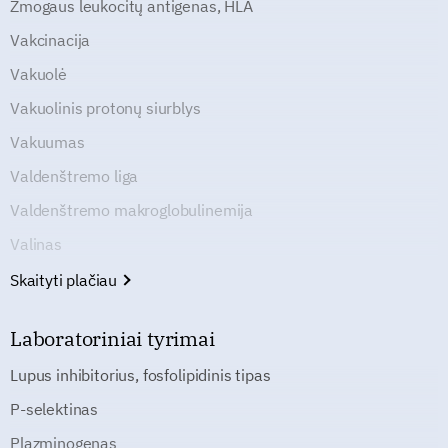
Žmogaus leukocitų antigenas, HLA
Vakcinacija
Vakuolė
Vakuolinis protonų siurblys
Vakuumas
Valdenštremo liga
Valdenštremo makroglobulinemija
Valinas
Skaityti plačiau
Laboratoriniai tyrimai
Lupus inhibitorius, fosfolipidinis tipas
P-selektinas
Plazminogenas