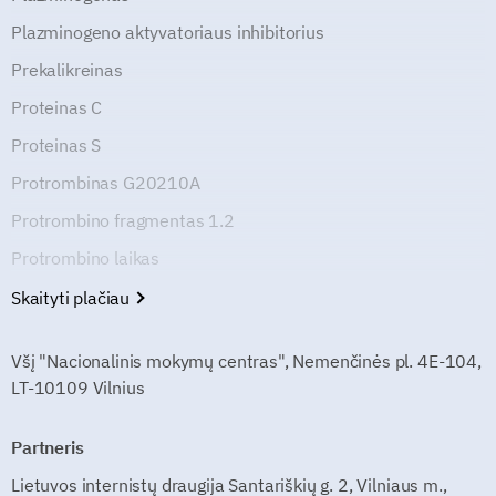
Plazminogeno aktyvatoriaus inhibitorius
Prekalikreinas
Proteinas C
Proteinas S
Protrombinas G20210A
Protrombino fragmentas 1.2
Protrombino laikas
Skaityti plačiau
Všį "Nacionalinis mokymų centras", Nemenčinės pl. 4E-104,
LT-10109 Vilnius
Partneris
Lietuvos internistų draugija Santariškių g. 2, Vilniaus m.,