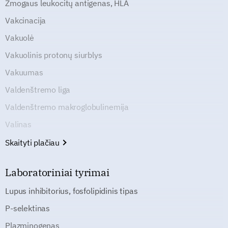
Žmogaus leukocitų antigenas, HLA
Vakcinacija
Vakuolė
Vakuolinis protonų siurblys
Vakuumas
Valdenštremo liga
Valdenštremo makroglobulinemija
Valinas
Skaityti plačiau
Laboratoriniai tyrimai
Lupus inhibitorius, fosfolipidinis tipas
P-selektinas
Plazminogenas