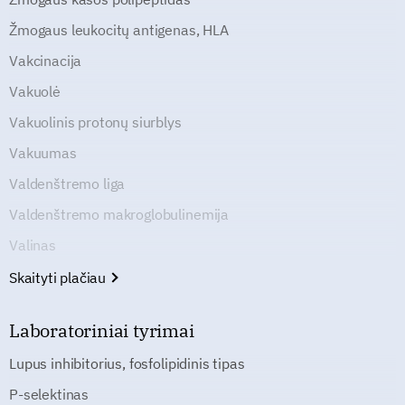
Žmogaus leukocitų antigenas, HLA
Vakcinacija
Vakuolė
Vakuolinis protonų siurblys
Vakuumas
Valdenštremo liga
Valdenštremo makroglobulinemija
Valinas
Skaityti plačiau
Laboratoriniai tyrimai
Lupus inhibitorius, fosfolipidinis tipas
P-selektinas