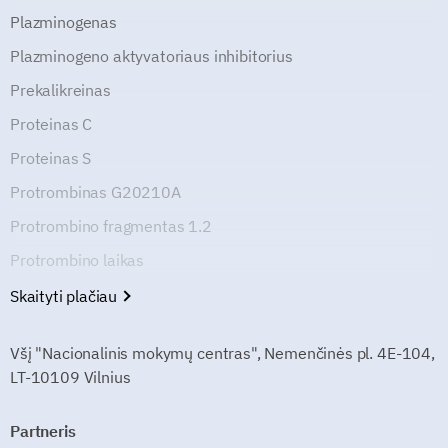
Plazminogenas
Plazminogeno aktyvatoriaus inhibitorius
Prekalikreinas
Proteinas C
Proteinas S
Protrombinas G20210A
Protrombino fragmentas 1.2
Protrombino laikas
Skaityti plačiau
Všį "Nacionalinis mokymų centras", Nemenčinės pl. 4E-104,
LT-10109 Vilnius
Partneris