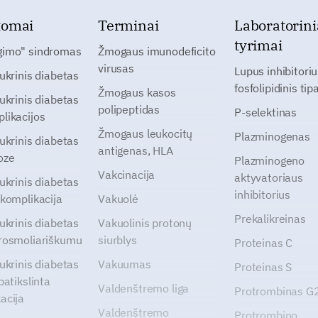
tomai
Terminai
Laboratorini
tyrimai
gimo" sindromas
Žmogaus imunodeficito
virusas
Lupus inhibitoriu
cukrinis diabetas
fosfolipidinis tip
Žmogaus kasos
cukrinis diabetas
polipeptidas
P-selektinas
likacijos
Žmogaus leukocitų
Plazminogenas
cukrinis diabetas
antigenas, HLA
oze
Plazminogeno
Vakcinacija
aktyvatoriaus
cukrinis diabetas
inhibitorius
 komplikacija
Vakuolė
Prekalikreinas
cukrinis diabetas
Vakuolinis protonų
rosmoliariškumu
siurblys
Proteinas C
cukrinis diabetas
Vakuumas
Proteinas S
patikslinta
Valdenštremo liga
Protrombinas 
acija
Valdenštremo
Protrombino