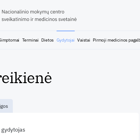
Simptomai
Terminai
Dietos
Gydytojai
Vaistai
Pirmoji medicinos pagal
reikienė
igos
s gydytojas