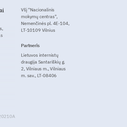
ai
Všį "Nacionalinis
mokymų centras",
Nemenčinės pl. 4E-104,
s,
LT-10109 Vilnius
as
Partneris
Lietuvos internistų
draugija Santariškių g.
2, Vilniaus m., Vilniaus
m. sav., LT-08406
G20210A