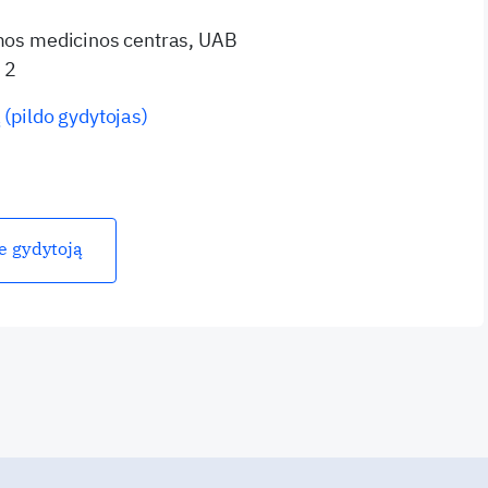
imos medicinos centras, UAB
 2
 (pildo gydytojas)
ie gydytoją