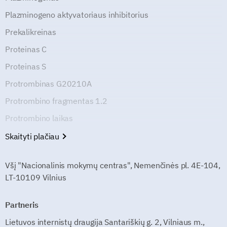
Plazminogeno aktyvatoriaus inhibitorius
Prekalikreinas
Proteinas C
Proteinas S
Protrombinas G20210A
Protrombino fragmentas 1.2
Protrombino laikas
Skaityti plačiau
Všį "Nacionalinis mokymų centras", Nemenčinės pl. 4E-104,
LT-10109 Vilnius
Partneris
Lietuvos internistų draugija Santariškių g. 2, Vilniaus m.,