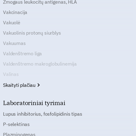
Žmogaus leukocitų antigenas, HLA
Vakcinacija
Vakuolė
Vakuolinis protonų siurblys
Vakuumas
Valdenštremo liga
Valdenštremo makroglobulinemija
Valinas
Skaityti plačiau
Laboratoriniai tyrimai
Lupus inhibitorius, fosfolipidinis tipas
P-selektinas
Plazminogenas