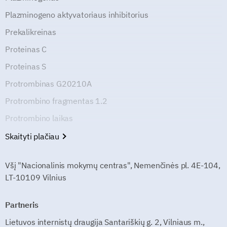
Plazminogeno aktyvatoriaus inhibitorius
Prekalikreinas
Proteinas C
Proteinas S
Protrombinas G20210A
Protrombino fragmentas 1.2
Protrombino laikas
Skaityti plačiau
Všį "Nacionalinis mokymų centras", Nemenčinės pl. 4E-104,
LT-10109 Vilnius
Partneris
Lietuvos internistų draugija Santariškių g. 2, Vilniaus m.,