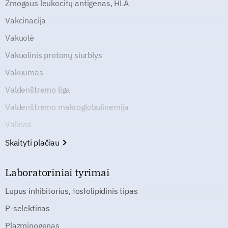
Žmogaus leukocitų antigenas, HLA
Vakcinacija
Vakuolė
Vakuolinis protonų siurblys
Vakuumas
Valdenštremo liga
Valdenštremo makroglobulinemija
Valinas
Skaityti plačiau
Laboratoriniai tyrimai
Lupus inhibitorius, fosfolipidinis tipas
P-selektinas
Plazminogenas