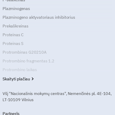
Plazminogenas
Plazminogeno aktyvatoriaus inhibitorius
Prekalikreinas
Proteinas C
Proteinas S
Protrombinas G20210A
Protrombino fragmentas 1.2
Protrombino laikas
Skaityti plačiau
Všį "Nacionalinis mokymų centras", Nemenčinės pl. 4E-104,
LT-10109 Vilnius
Partneris