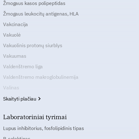
Žmogaus kasos polipeptidas
Žmogaus leukocitų antigenas, HLA
Vakcinacija
Vakuolė
Vakuolinis protonų siurblys
Vakuumas
Valdenštremo liga
Valdenštremo makroglobulinemija
Valinas
Skaityti plačiau
Laboratoriniai tyrimai
Lupus inhibitorius, fosfolipidinis tipas
P-selektinas