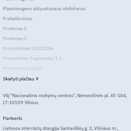
Plazminogeno aktyvatoriaus inhibitorius
Prekalikreinas
Proteinas C
Proteinas S
Protrombinas G20210A
Protrombino fragmentas 1.2
Protrombino laikas
Skaityti plačiau
Všį "Nacionalinis mokymų centras", Nemenčinės pl. 4E-104,
LT-10109 Vilnius
Partneris
Lietuvos internistų draugija Santariškių g. 2, Vilniaus m.,