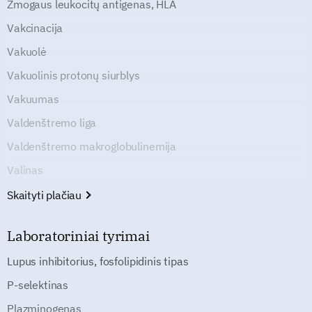
Žmogaus leukocitų antigenas, HLA
Vakcinacija
Vakuolė
Vakuolinis protonų siurblys
Vakuumas
Valdenštremo liga
Valdenštremo makroglobulinemija
Valinas
Skaityti plačiau
Laboratoriniai tyrimai
Lupus inhibitorius, fosfolipidinis tipas
P-selektinas
Plazminogenas