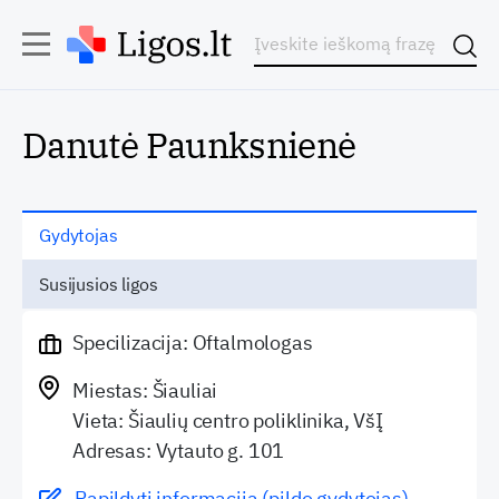
Danutė Paunksnienė
Gydytojas
Susijusios ligos
Specilizacija: Oftalmologas
Miestas: Šiauliai
Vieta: Šiaulių centro poliklinika, VšĮ
Adresas: Vytauto g. 101
Papildyti informaciją (pildo gydytojas)