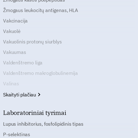
Žmogaus leukocitų antigenas, HLA
Vakcinacija
Vakuolė
Vakuolinis protonų siurblys
Vakuumas
Valdenštremo liga
Valdenštremo makroglobulinemija
Valinas
Skaityti plačiau
Laboratoriniai tyrimai
Lupus inhibitorius, fosfolipidinis tipas
P-selektinas