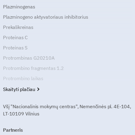
Plazminogenas
Plazminogeno aktyvatoriaus inhibitorius
Prekalikreinas
Proteinas C
Proteinas S
Protrombinas G20210A
Protrombino fragmentas 1.2
Protrombino laikas
Skaityti plačiau
Všį "Nacionalinis mokymų centras", Nemenčinės pl. 4E-104,
LT-10109 Vilnius
Partneris