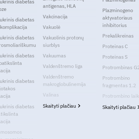
cukrinis diabetas
antigenas, HLA
oze
Plazminogeno
Vakcinacija
aktyvatoriaus
cukrinis diabetas
inhibitorius
 komplikacija
Vakuolė
Prekalikreinas
cukrinis diabetas
Vakuolinis protonų
rosmoliariškumu
siurblys
Proteinas C
cukrinis diabetas
Vakuumas
Proteinas S
patikslinta
Valdenštremo liga
Protrombinas 
acija
Valdenštremo
Protrombino
cukrinis diabetas
makroglobulinemija
fragmentas 1.2
jotakos
Valinas
acija
Protrombino lai
Skaityti plačiau
cukrinis diabetas
Skaityti plačiau
tikslinta
acija
omosomos