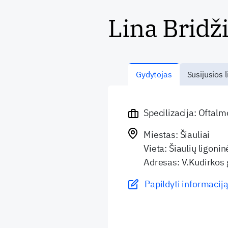
Lina Bridž
Gydytojas
Susijusios l
Specilizacija: Oftal
Miestas: Šiauliai
Vieta: Šiaulių ligonin
Adresas: V.Kudirkos 
Papildyti informaciją