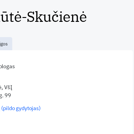
iūtė-Skučienė
igos
mologas
ė, VšĮ
g. 99
 (pildo gydytojas)