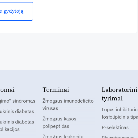
ie gydytoją
tomai
Terminai
Laboratorini
tyrimai
gimo" sindromas
Žmogaus imunodeficito
virusas
Lupus inhibitoriu
cukrinis diabetas
fosfolipidinis tip
Žmogaus kasos
cukrinis diabetas
polipeptidas
P-selektinas
likacijos
Žmogaus leukocitų
Plazminogenas