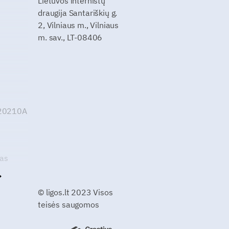
Lietuvos internistų
draugija Santariškių g.
2, Vilniaus m., Vilniaus
m. sav., LT-08406
G20210A
kas
© ligos.lt 2023 Visos
teisės saugomos