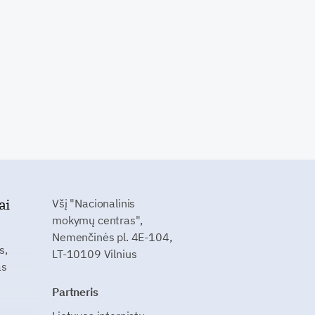
ai
Všį "Nacionalinis
mokymų centras",
Nemenčinės pl. 4E-104,
s,
LT-10109 Vilnius
as
Partneris