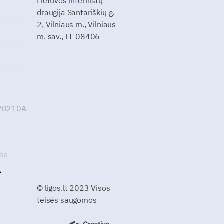
Lietuvos internistų
draugija Santariškių g.
2, Vilniaus m., Vilniaus
m. sav., LT-08406
G20210A
kas
© ligos.lt 2023 Visos
teisės saugomos