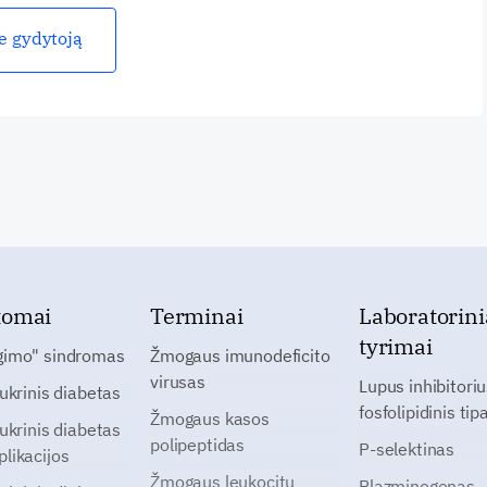
ie gydytoją
tomai
Terminai
Laboratorini
tyrimai
gimo" sindromas
Žmogaus imunodeficito
virusas
Lupus inhibitoriu
cukrinis diabetas
fosfolipidinis tip
Žmogaus kasos
cukrinis diabetas
polipeptidas
P-selektinas
likacijos
Žmogaus leukocitų
Plazminogenas