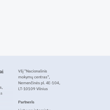
ai
Všį "Nacionalinis
mokymų centras",
Nemenčinės pl. 4E-104,
s,
LT-10109 Vilnius
as
Partneris