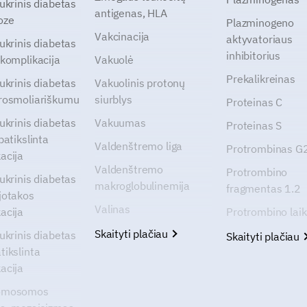
cukrinis diabetas
antigenas, HLA
oze
Plazminogeno
Vakcinacija
aktyvatoriaus
cukrinis diabetas
inhibitorius
 komplikacija
Vakuolė
Prekalikreinas
cukrinis diabetas
Vakuolinis protonų
rosmoliariškumu
siurblys
Proteinas C
cukrinis diabetas
Vakuumas
Proteinas S
patikslinta
Valdenštremo liga
Protrombinas 
acija
Valdenštremo
Protrombino
cukrinis diabetas
makroglobulinemija
fragmentas 1.2
jotakos
Valinas
acija
Protrombino lai
Skaityti plačiau
cukrinis diabetas
Skaityti plačiau
tikslinta
acija
omosomos