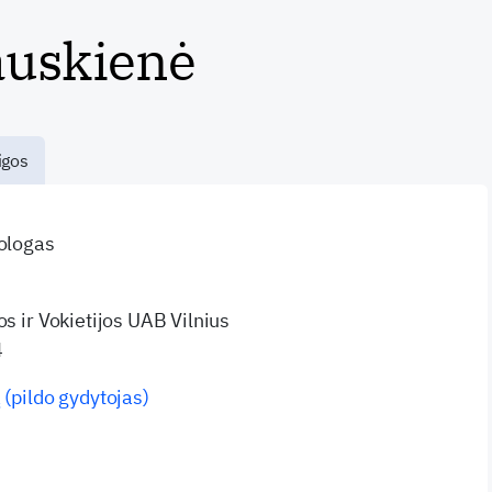
auskienė
igos
mologas
os ir Vokietijos UAB Vilnius
4
 (pildo gydytojas)