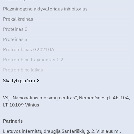
Plazminogeno aktyvatoriaus inhibitorius
Prekalikreinas
Proteinas C
Proteinas S
Protrombinas G20210A
Protrombino fragmentas 1.2
Protrombino laikas
Skaityti plačiau
Všį "Nacionalinis mokymų centras", Nemenčinės pl. 4E-104,
LT-10109 Vilnius
Partneris
Lietuvos internistų draugija Santariškių g. 2, Vilniaus m.,