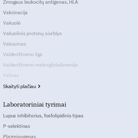
Žmogaus leukocitų antigenas, HLA
Vakcinacija
Vakuolė
Vakuolinis protonų siurblys
Vakuumas
Valdenštremo liga
Valdenštremo makroglobulinemija
Valinas
Skaityti plačiau
Laboratoriniai tyrimai
Lupus inhibitorius, fosfolipidinis tipas
P-selektinas
Plazminogenas