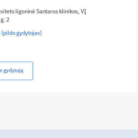
rsiteto ligoninė Santaros klinikos, VĮ
g. 2
 (pildo gydytojas)
ie gydytoją