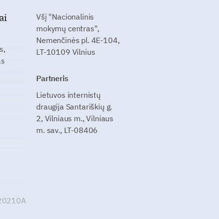
ai
Všį "Nacionalinis
mokymų centras",
Nemenčinės pl. 4E-104,
s,
LT-10109 Vilnius
as
Partneris
Lietuvos internistų
draugija Santariškių g.
2, Vilniaus m., Vilniaus
m. sav., LT-08406
G20210A