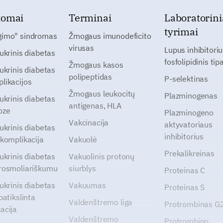
tomai
Terminai
Laboratorini
tyrimai
gimo" sindromas
Žmogaus imunodeficito
virusas
Lupus inhibitoriu
cukrinis diabetas
fosfolipidinis tip
Žmogaus kasos
cukrinis diabetas
polipeptidas
P-selektinas
likacijos
Žmogaus leukocitų
Plazminogenas
cukrinis diabetas
antigenas, HLA
oze
Plazminogeno
Vakcinacija
aktyvatoriaus
cukrinis diabetas
inhibitorius
 komplikacija
Vakuolė
Prekalikreinas
cukrinis diabetas
Vakuolinis protonų
rosmoliariškumu
siurblys
Proteinas C
cukrinis diabetas
Vakuumas
Proteinas S
patikslinta
Valdenštremo liga
Protrombinas 
acija
Valdenštremo
Protrombino