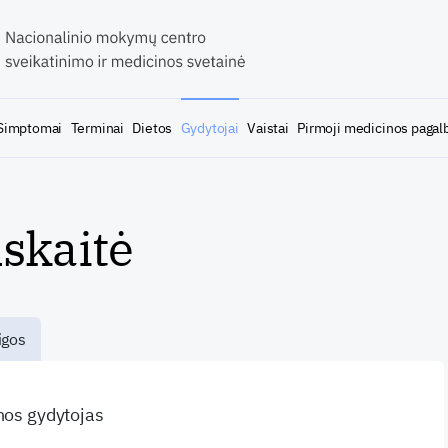
Simptomai
Terminai
Dietos
Gydytojai
Vaistai
Pirmoji medicinos pagal
skaitė
igos
inos gydytojas