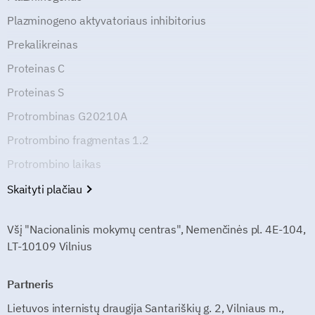
Plazminogeno aktyvatoriaus inhibitorius
Prekalikreinas
Proteinas C
Proteinas S
Protrombinas G20210A
Protrombino fragmentas 1.2
Protrombino laikas
Skaityti plačiau
Všį "Nacionalinis mokymų centras", Nemenčinės pl. 4E-104,
LT-10109 Vilnius
Partneris
Lietuvos internistų draugija Santariškių g. 2, Vilniaus m.,