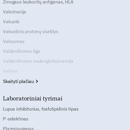
Žmogaus leukocitų antigenas, HLA
Vakcinacija
Vakuolė
Vakuolinis protonų siurblys
Vakuumas
Valdenštremo liga
Valdenštremo makroglobulinemija
Valinas
Skaityti plačiau
Laboratoriniai tyrimai
Lupus inhibitorius, fosfolipidinis tipas
P-selektinas
Plazminogenas