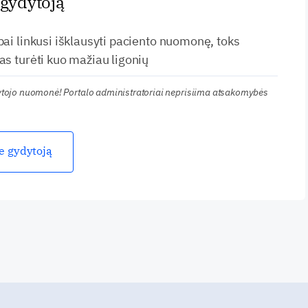
 gydytoją
bai linkusi išklausyti paciento nuomonę, toks
as turėti kuo mažiau ligonių
kytojo nuomonė! Portalo administratoriai neprisiima atsakomybės
ie gydytoją