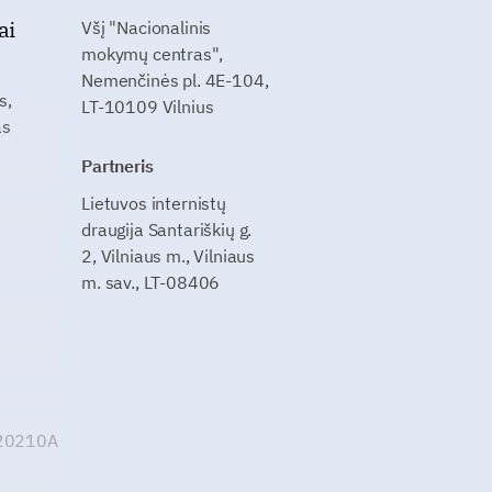
ai
Všį "Nacionalinis
mokymų centras",
Nemenčinės pl. 4E-104,
s,
LT-10109 Vilnius
as
Partneris
Lietuvos internistų
draugija Santariškių g.
2, Vilniaus m., Vilniaus
m. sav., LT-08406
G20210A