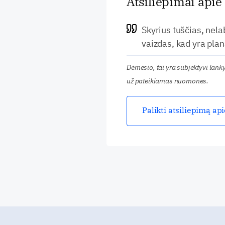
Atsiliepimai apie
Skyrius tuščias, nela
vaizdas, kad yra plan
Dėmesio, tai yra subjektyvi lan
už pateikiamas nuomones.
Palikti atsiliepimą ap