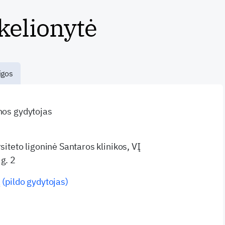
kelionytė
igos
inos gydytojas
rsiteto ligoninė Santaros klinikos, VĮ
g. 2
 (pildo gydytojas)