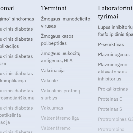
tomai
Terminai
Laboratorini
tyrimai
gimo" sindromas
Žmogaus imunodeficito
virusas
Lupus inhibitoriu
cukrinis diabetas
fosfolipidinis tip
Žmogaus kasos
cukrinis diabetas
polipeptidas
P-selektinas
likacijos
Žmogaus leukocitų
Plazminogenas
cukrinis diabetas
antigenas, HLA
oze
Plazminogeno
Vakcinacija
aktyvatoriaus
cukrinis diabetas
inhibitorius
 komplikacija
Vakuolė
Prekalikreinas
cukrinis diabetas
Vakuolinis protonų
rosmoliariškumu
siurblys
Proteinas C
cukrinis diabetas
Vakuumas
Proteinas S
patikslinta
Valdenštremo liga
Protrombinas 
acija
Valdenštremo
Protrombino
cukrinis diabetas