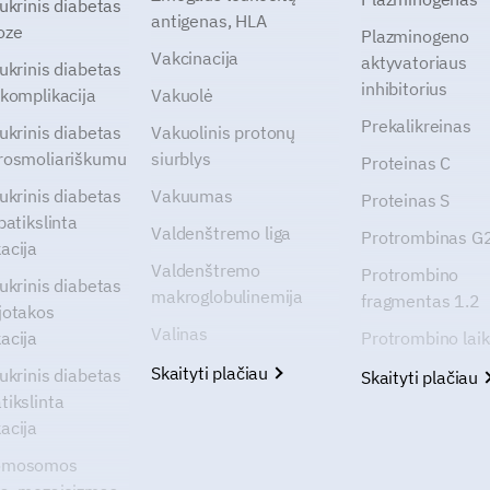
cukrinis diabetas
antigenas, HLA
oze
Plazminogeno
Vakcinacija
aktyvatoriaus
cukrinis diabetas
inhibitorius
 komplikacija
Vakuolė
Prekalikreinas
cukrinis diabetas
Vakuolinis protonų
rosmoliariškumu
siurblys
Proteinas C
cukrinis diabetas
Vakuumas
Proteinas S
patikslinta
Valdenštremo liga
Protrombinas 
acija
Valdenštremo
Protrombino
cukrinis diabetas
makroglobulinemija
fragmentas 1.2
jotakos
Valinas
acija
Protrombino lai
Skaityti plačiau
cukrinis diabetas
Skaityti plačiau
tikslinta
acija
omosomos