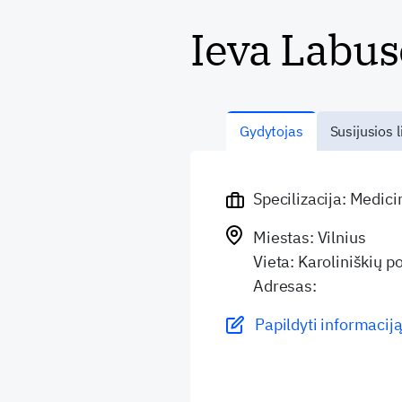
Ieva Labu
Gydytojas
Susijusios l
Specilizacija: Medic
Miestas: Vilnius
Vieta: Karoliniškių po
Adresas:
Papildyti informaciją