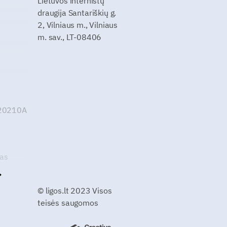
Lietuvos internistų
draugija Santariškių g.
2, Vilniaus m., Vilniaus
m. sav., LT-08406
G20210A
kas
© ligos.lt 2023 Visos
teisės saugomos