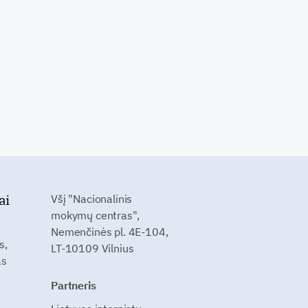
ai
Všį "Nacionalinis
mokymų centras",
Nemenčinės pl. 4E-104,
s,
LT-10109 Vilnius
as
Partneris