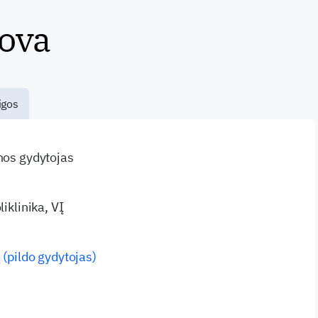
sova
igos
inos gydytojas
liklinika, VĮ
 (pildo gydytojas)