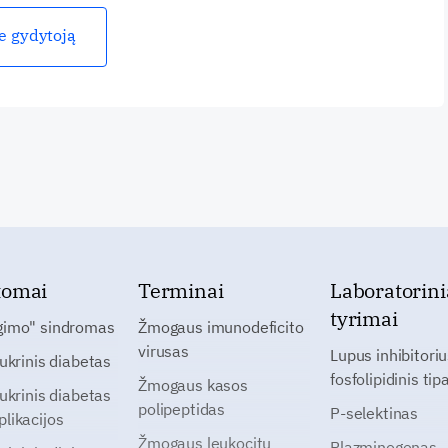
ie gydytoją
tomai
Terminai
Laboratorini
tyrimai
gimo" sindromas
Žmogaus imunodeficito
virusas
Lupus inhibitoriu
cukrinis diabetas
fosfolipidinis tip
Žmogaus kasos
cukrinis diabetas
polipeptidas
P-selektinas
likacijos
Žmogaus leukocitų
Plazminogenas