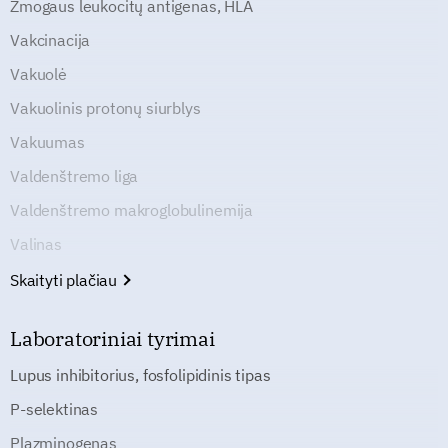
Žmogaus leukocitų antigenas, HLA
Vakcinacija
Vakuolė
Vakuolinis protonų siurblys
Vakuumas
Valdenštremo liga
Valdenštremo makroglobulinemija
Valinas
Skaityti plačiau
Laboratoriniai tyrimai
Lupus inhibitorius, fosfolipidinis tipas
P-selektinas
Plazminogenas