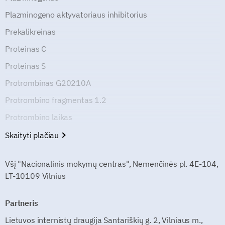
Plazminogeno aktyvatoriaus inhibitorius
Prekalikreinas
Proteinas C
Proteinas S
Protrombinas G20210A
Protrombino fragmentas 1.2
Protrombino laikas
Skaityti plačiau
Všį "Nacionalinis mokymų centras", Nemenčinės pl. 4E-104,
LT-10109 Vilnius
Partneris
Lietuvos internistų draugija Santariškių g. 2, Vilniaus m.,