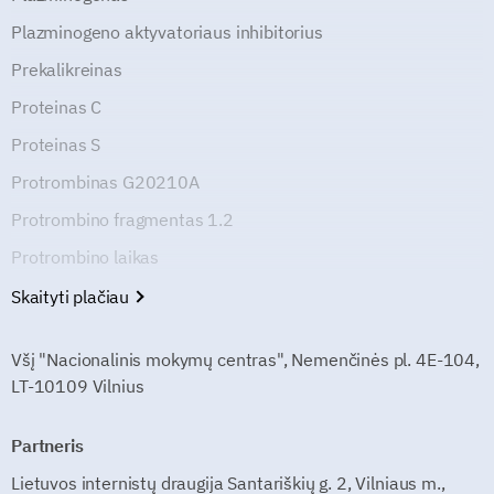
Plazminogeno aktyvatoriaus inhibitorius
Prekalikreinas
Proteinas C
Proteinas S
Protrombinas G20210A
Protrombino fragmentas 1.2
Protrombino laikas
Skaityti plačiau
Všį "Nacionalinis mokymų centras", Nemenčinės pl. 4E-104,
LT-10109 Vilnius
Partneris
Lietuvos internistų draugija Santariškių g. 2, Vilniaus m.,