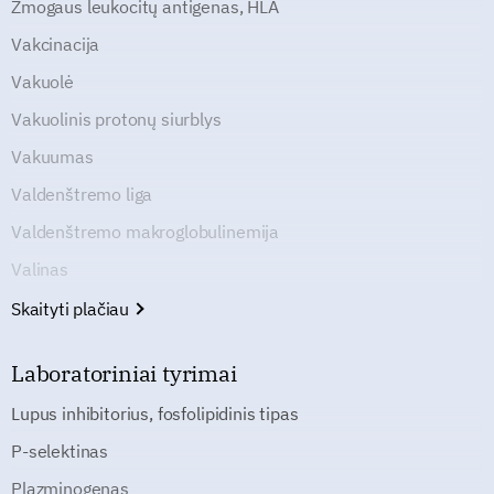
Žmogaus leukocitų antigenas, HLA
Vakcinacija
Vakuolė
Vakuolinis protonų siurblys
Vakuumas
Valdenštremo liga
Valdenštremo makroglobulinemija
Valinas
Skaityti plačiau
Laboratoriniai tyrimai
Lupus inhibitorius, fosfolipidinis tipas
P-selektinas
Plazminogenas