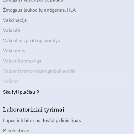
Žmogaus leukocitų antigenas, HLA
Vakcinacija
Vakuolė
Vakuolinis protonų siurblys
Vakuumas
Valdenštremo liga
Valdenštremo makroglobulinemija
Valinas
Skaityti plačiau
Laboratoriniai tyrimai
Lupus inhibitorius, fosfolipidinis tipas
P-selektinas