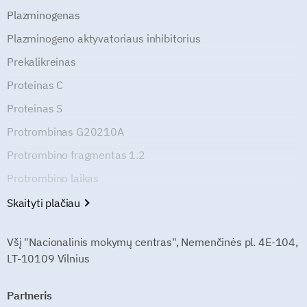
Plazminogenas
Plazminogeno aktyvatoriaus inhibitorius
Prekalikreinas
Proteinas C
Proteinas S
Protrombinas G20210A
Protrombino fragmentas 1.2
Protrombino laikas
Skaityti plačiau
Všį "Nacionalinis mokymų centras", Nemenčinės pl. 4E-104,
LT-10109 Vilnius
Partneris