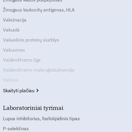
Žmogaus leukocitų antigenas, HLA
Vakcinacija
Vakuolė
Vakuolinis protonų siurblys
Vakuumas
Valdenštremo liga
Valdenštremo makroglobulinemija
Valinas
Skaityti plačiau
Laboratoriniai tyrimai
Lupus inhibitorius, fosfolipidinis tipas
P-selektinas