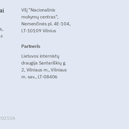
ai
Všį "Nacionalinis
mokymų centras",
Nemenčinės pl. 4E-104,
s,
LT-10109 Vilnius
as
Partneris
Lietuvos internistų
draugija Santariškių g.
2, Vilniaus m., Vilniaus
m. sav., LT-08406
G20210A