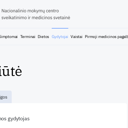
Simptomai
Terminai
Dietos
Gydytojai
Vaistai
Pirmoji medicinos pagal
iūtė
igos
inos gydytojas