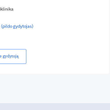
iklinika
 (pildo gydytojas)
ie gydytoją