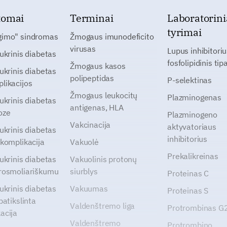
tomai
Terminai
Laboratorini
tyrimai
gimo" sindromas
Žmogaus imunodeficito
virusas
Lupus inhibitoriu
cukrinis diabetas
fosfolipidinis tip
Žmogaus kasos
cukrinis diabetas
polipeptidas
P-selektinas
likacijos
Žmogaus leukocitų
Plazminogenas
cukrinis diabetas
antigenas, HLA
oze
Plazminogeno
Vakcinacija
aktyvatoriaus
cukrinis diabetas
inhibitorius
 komplikacija
Vakuolė
Prekalikreinas
cukrinis diabetas
Vakuolinis protonų
rosmoliariškumu
siurblys
Proteinas C
cukrinis diabetas
Vakuumas
Proteinas S
patikslinta
Valdenštremo liga
Protrombinas 
acija
Valdenštremo
Protrombino