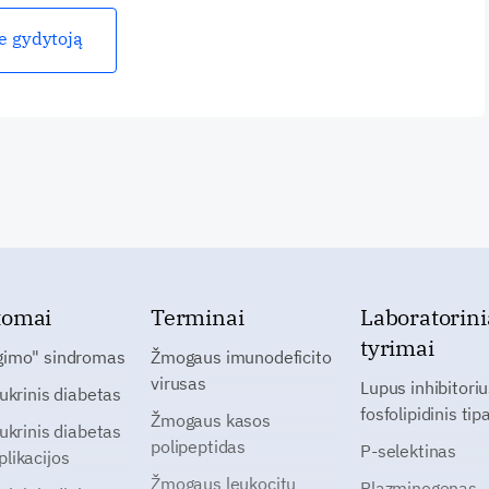
ie gydytoją
tomai
Terminai
Laboratorini
tyrimai
gimo" sindromas
Žmogaus imunodeficito
virusas
Lupus inhibitoriu
cukrinis diabetas
fosfolipidinis tip
Žmogaus kasos
cukrinis diabetas
polipeptidas
P-selektinas
likacijos
Žmogaus leukocitų
Plazminogenas