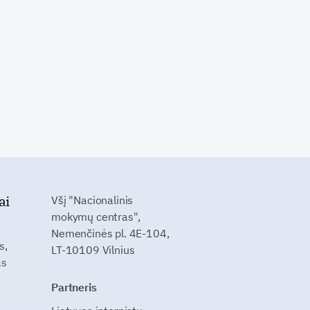
ai
Všį "Nacionalinis
mokymų centras",
Nemenčinės pl. 4E-104,
s,
LT-10109 Vilnius
as
Partneris