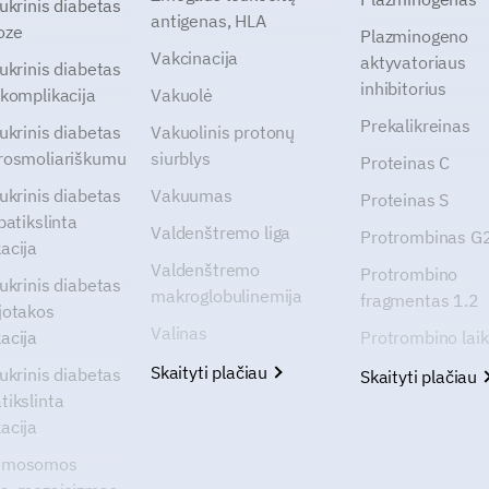
cukrinis diabetas
antigenas, HLA
oze
Plazminogeno
Vakcinacija
aktyvatoriaus
cukrinis diabetas
inhibitorius
 komplikacija
Vakuolė
Prekalikreinas
cukrinis diabetas
Vakuolinis protonų
rosmoliariškumu
siurblys
Proteinas C
cukrinis diabetas
Vakuumas
Proteinas S
patikslinta
Valdenštremo liga
Protrombinas 
acija
Valdenštremo
Protrombino
cukrinis diabetas
makroglobulinemija
fragmentas 1.2
jotakos
Valinas
acija
Protrombino lai
Skaityti plačiau
cukrinis diabetas
Skaityti plačiau
tikslinta
acija
omosomos