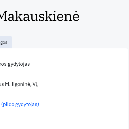
 Makauskienė
igos
inos gydytojas
s M. ligoninė, VĮ
 (pildo gydytojas)