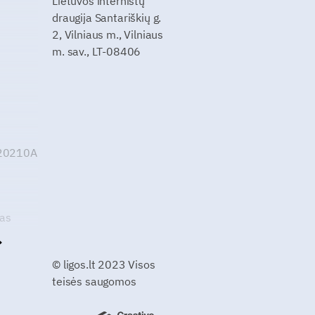
Lietuvos internistų
draugija Santariškių g.
2, Vilniaus m., Vilniaus
m. sav., LT-08406
G20210A
kas
© ligos.lt 2023 Visos
teisės saugomos