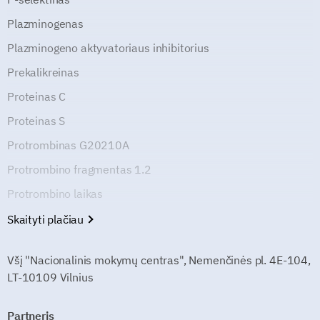
Plazminogenas
Plazminogeno aktyvatoriaus inhibitorius
Prekalikreinas
Proteinas C
Proteinas S
Protrombinas G20210A
Protrombino fragmentas 1.2
Protrombino laikas
Skaityti plačiau
Všį "Nacionalinis mokymų centras", Nemenčinės pl. 4E-104,
LT-10109 Vilnius
Partneris