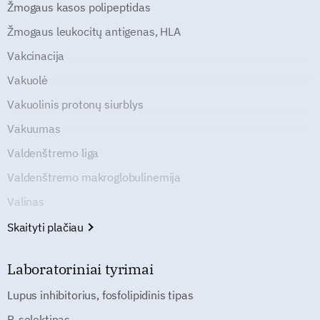
Žmogaus kasos polipeptidas
Žmogaus leukocitų antigenas, HLA
Vakcinacija
Vakuolė
Vakuolinis protonų siurblys
Vakuumas
Valdenštremo liga
Valdenštremo makroglobulinemija
Valinas
Skaityti plačiau
Laboratoriniai tyrimai
Lupus inhibitorius, fosfolipidinis tipas
P-selektinas