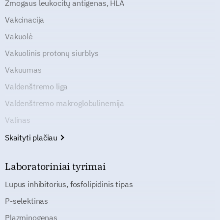
Žmogaus leukocitų antigenas, HLA
Vakcinacija
Vakuolė
Vakuolinis protonų siurblys
Vakuumas
Valdenštremo liga
Valdenštremo makroglobulinemija
Valinas
Skaityti plačiau
Laboratoriniai tyrimai
Lupus inhibitorius, fosfolipidinis tipas
P-selektinas
Plazminogenas