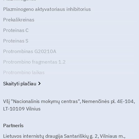
Plazminogeno aktyvatoriaus inhibitorius
Prekalikreinas
Proteinas C
Proteinas S
Protrombinas G20210A
Protrombino fragmentas 1.2
Protrombino laikas
Skaityti plačiau
Všį "Nacionalinis mokymų centras", Nemenčinės pl. 4E-104,
LT-10109 Vilnius
Partneris
Lietuvos internistų draugija Santariškių g. 2, Vilniaus m.,