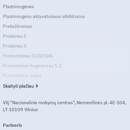
Plazminogenas
Plazminogeno aktyvatoriaus inhibitorius
Prekalikreinas
Proteinas C
Proteinas S
Protrombinas G20210A
Protrombino fragmentas 1.2
Protrombino laikas
Skaityti plačiau
Všį "Nacionalinis mokymų centras", Nemenčinės pl. 4E-104,
LT-10109 Vilnius
Partneris