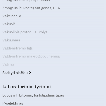
Žmogaus leukocitų antigenas, HLA
Vakcinacija
Vakuolė
Vakuolinis protonų siurblys
Vakuumas
Valdenštremo liga
Valdenštremo makroglobulinemija
Valinas
Skaityti plačiau
Laboratoriniai tyrimai
Lupus inhibitorius, fosfolipidinis tipas
P-selektinas