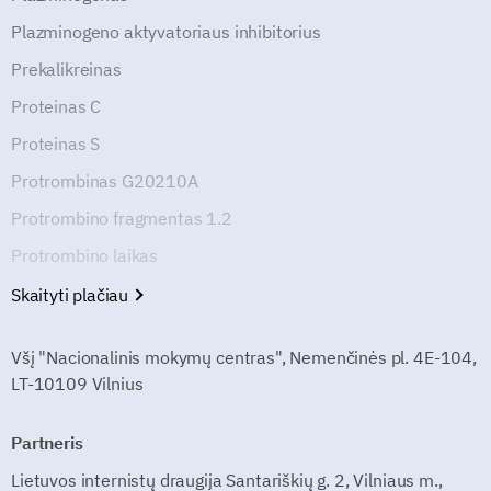
Plazminogeno aktyvatoriaus inhibitorius
Prekalikreinas
Proteinas C
Proteinas S
Protrombinas G20210A
Protrombino fragmentas 1.2
Protrombino laikas
Skaityti plačiau
Všį "Nacionalinis mokymų centras", Nemenčinės pl. 4E-104,
LT-10109 Vilnius
Partneris
Lietuvos internistų draugija Santariškių g. 2, Vilniaus m.,