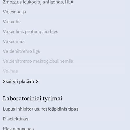
Žmogaus leukocitų antigenas, HLA
Vakcinacija
Vakuolė
Vakuolinis protonų siurblys
Vakuumas
Valdenštremo liga
Valdenštremo makroglobulinemija
Valinas
Skaityti plačiau
Laboratoriniai tyrimai
Lupus inhibitorius, fosfolipidinis tipas
P-selektinas
Plazminogenas