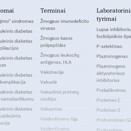
tomai
Terminai
Laboratorini
tyrimai
gimo" sindromas
Žmogaus imunodeficito
virusas
Lupus inhibitoriu
cukrinis diabetas
fosfolipidinis tip
Žmogaus kasos
cukrinis diabetas
polipeptidas
P-selektinas
likacijos
Žmogaus leukocitų
Plazminogenas
cukrinis diabetas
antigenas, HLA
oze
Plazminogeno
Vakcinacija
aktyvatoriaus
cukrinis diabetas
inhibitorius
 komplikacija
Vakuolė
Prekalikreinas
cukrinis diabetas
Vakuolinis protonų
rosmoliariškumu
siurblys
Proteinas C
cukrinis diabetas
Vakuumas
Proteinas S
patikslinta
Valdenštremo liga
Protrombinas 
acija
Valdenštremo
Protrombino