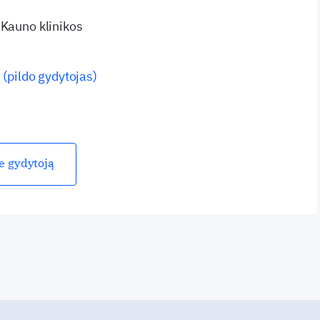
 Kauno klinikos
 (pildo gydytojas)
ie gydytoją