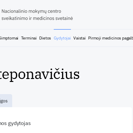
Simptomai
Terminai
Dietos
Gydytojai
Vaistai
Pirmoji medicinos pagal
teponavičius
igos
inos gydytojas