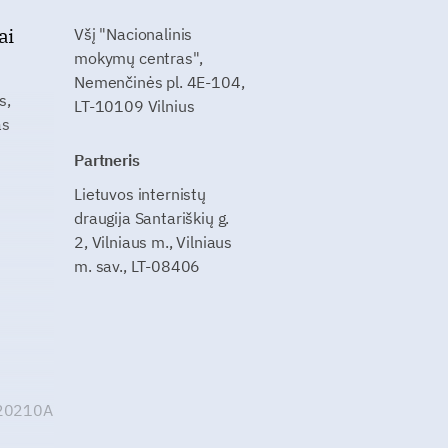
ai
Všį "Nacionalinis
mokymų centras",
Nemenčinės pl. 4E-104,
s,
LT-10109 Vilnius
as
Partneris
Lietuvos internistų
draugija Santariškių g.
2, Vilniaus m., Vilniaus
m. sav., LT-08406
G20210A