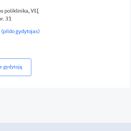
 poliklinika, VšĮ
r. 31
 (pildo gydytojas)
ie gydytoją