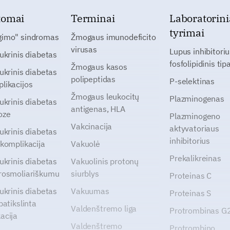
tomai
Terminai
Laboratorini
tyrimai
gimo" sindromas
Žmogaus imunodeficito
virusas
Lupus inhibitoriu
cukrinis diabetas
fosfolipidinis tip
Žmogaus kasos
cukrinis diabetas
polipeptidas
P-selektinas
likacijos
Žmogaus leukocitų
Plazminogenas
cukrinis diabetas
antigenas, HLA
oze
Plazminogeno
Vakcinacija
aktyvatoriaus
cukrinis diabetas
inhibitorius
 komplikacija
Vakuolė
Prekalikreinas
cukrinis diabetas
Vakuolinis protonų
rosmoliariškumu
siurblys
Proteinas C
cukrinis diabetas
Vakuumas
Proteinas S
patikslinta
Valdenštremo liga
Protrombinas 
acija
Valdenštremo
Protrombino