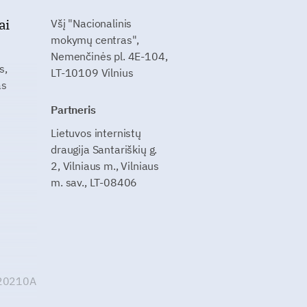
ai
Všį "Nacionalinis
mokymų centras",
Nemenčinės pl. 4E-104,
s,
LT-10109 Vilnius
as
Partneris
Lietuvos internistų
draugija Santariškių g.
2, Vilniaus m., Vilniaus
m. sav., LT-08406
G20210A