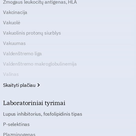
Žmogaus leukocitų antigenas, HLA
Vakcinacija
Vakuolė
Vakuolinis protonų siurblys
Vakuumas
Valdenštremo liga
Valdenštremo makroglobulinemija
Valinas
Skaityti plačiau
Laboratoriniai tyrimai
Lupus inhibitorius, fosfolipidinis tipas
P-selektinas
Plazminogenas