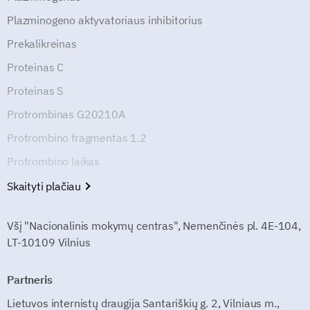
Plazminogeno aktyvatoriaus inhibitorius
Prekalikreinas
Proteinas C
Proteinas S
Protrombinas G20210A
Protrombino fragmentas 1.2
Protrombino laikas
Skaityti plačiau
Všį "Nacionalinis mokymų centras", Nemenčinės pl. 4E-104,
LT-10109 Vilnius
Partneris
Lietuvos internistų draugija Santariškių g. 2, Vilniaus m.,