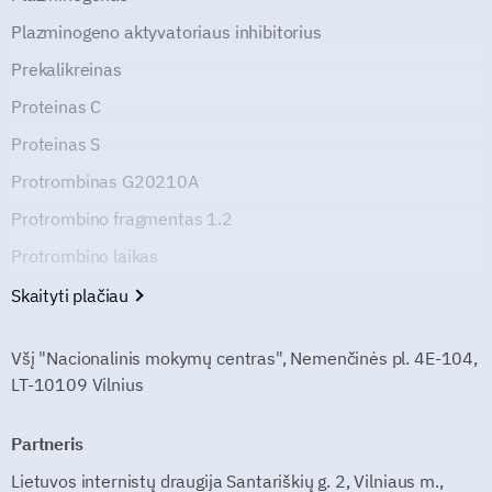
Plazminogeno aktyvatoriaus inhibitorius
Prekalikreinas
Proteinas C
Proteinas S
Protrombinas G20210A
Protrombino fragmentas 1.2
Protrombino laikas
Skaityti plačiau
Všį "Nacionalinis mokymų centras", Nemenčinės pl. 4E-104,
LT-10109 Vilnius
Partneris
Lietuvos internistų draugija Santariškių g. 2, Vilniaus m.,