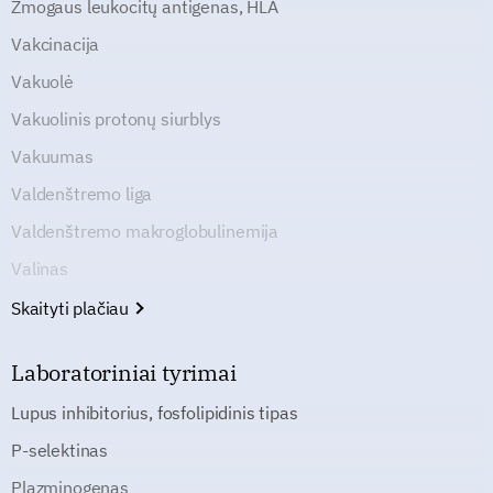
Žmogaus leukocitų antigenas, HLA
Vakcinacija
Vakuolė
Vakuolinis protonų siurblys
Vakuumas
Valdenštremo liga
Valdenštremo makroglobulinemija
Valinas
Skaityti plačiau
Laboratoriniai tyrimai
Lupus inhibitorius, fosfolipidinis tipas
P-selektinas
Plazminogenas