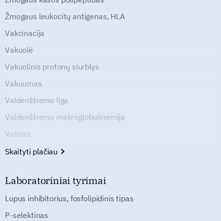
Žmogaus leukocitų antigenas, HLA
Vakcinacija
Vakuolė
Vakuolinis protonų siurblys
Vakuumas
Valdenštremo liga
Valdenštremo makroglobulinemija
Valinas
Skaityti plačiau
Laboratoriniai tyrimai
Lupus inhibitorius, fosfolipidinis tipas
P-selektinas