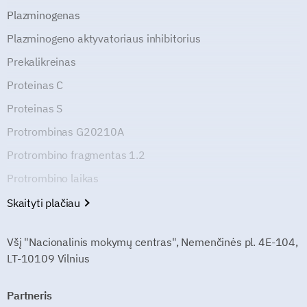
Plazminogenas
Plazminogeno aktyvatoriaus inhibitorius
Prekalikreinas
Proteinas C
Proteinas S
Protrombinas G20210A
Protrombino fragmentas 1.2
Protrombino laikas
Skaityti plačiau
Všį "Nacionalinis mokymų centras", Nemenčinės pl. 4E-104,
LT-10109 Vilnius
Partneris