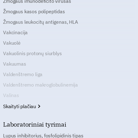
Žmogaus imunodeficito virusas
Žmogaus kasos polipeptidas
Žmogaus leukocitų antigenas, HLA
Vakcinacija
Vakuolė
Vakuolinis protonų siurblys
Vakuumas
Valdenštremo liga
Valdenštremo makroglobulinemija
Valinas
Skaityti plačiau
Laboratoriniai tyrimai
Lupus inhibitorius, fosfolipidinis tipas