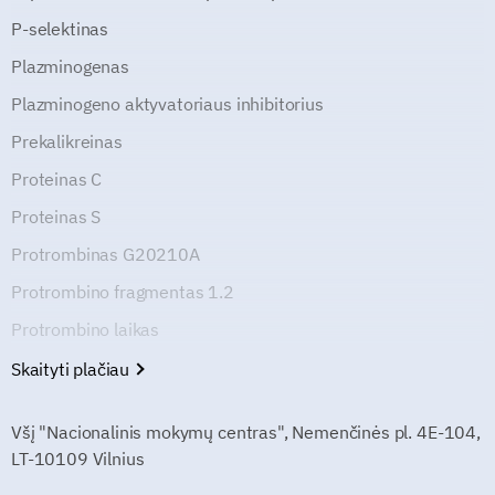
P-selektinas
Plazminogenas
Plazminogeno aktyvatoriaus inhibitorius
Prekalikreinas
Proteinas C
Proteinas S
Protrombinas G20210A
Protrombino fragmentas 1.2
Protrombino laikas
Skaityti plačiau
Všį "Nacionalinis mokymų centras", Nemenčinės pl. 4E-104,
LT-10109 Vilnius