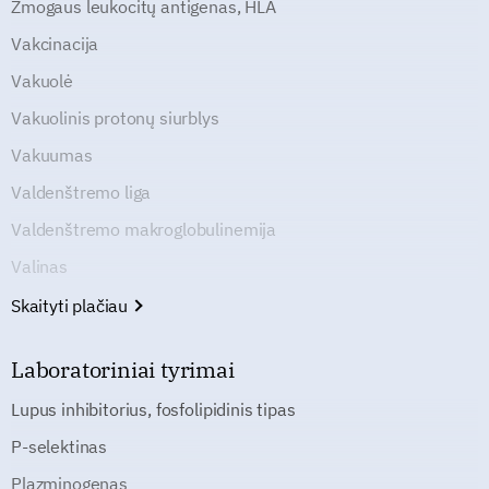
Žmogaus leukocitų antigenas, HLA
Vakcinacija
Vakuolė
Vakuolinis protonų siurblys
Vakuumas
Valdenštremo liga
Valdenštremo makroglobulinemija
Valinas
Skaityti plačiau
Laboratoriniai tyrimai
Lupus inhibitorius, fosfolipidinis tipas
P-selektinas
Plazminogenas