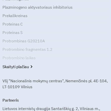
Plazminogeno aktyvatoriaus inhibitorius
Prekalikreinas
Proteinas C
Proteinas S
Protrombinas G20210A
Protrombino fragmentas 1.2
Protrombino laikas
Skaityti plačiau
Všį "Nacionalinis mokymų centras", Nemenčinės pl. 4E-104,
LT-10109 Vilnius
Partneris
Lietuvos internistų draugija Santariškių g. 2, Vilniaus m.,