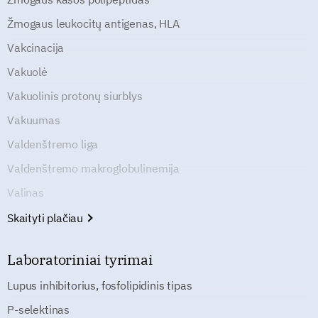
Žmogaus leukocitų antigenas, HLA
Vakcinacija
Vakuolė
Vakuolinis protonų siurblys
Vakuumas
Valdenštremo liga
Valdenštremo makroglobulinemija
Valinas
Skaityti plačiau
Laboratoriniai tyrimai
Lupus inhibitorius, fosfolipidinis tipas
P-selektinas