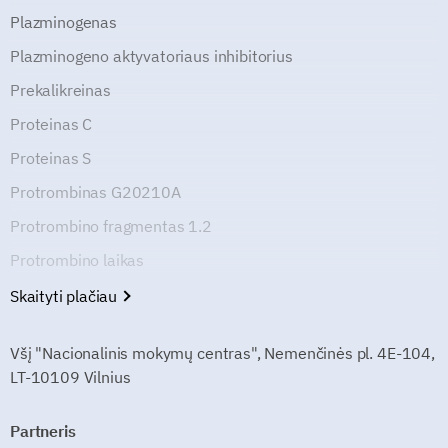
Plazminogenas
Plazminogeno aktyvatoriaus inhibitorius
Prekalikreinas
Proteinas C
Proteinas S
Protrombinas G20210A
Protrombino fragmentas 1.2
Protrombino laikas
Skaityti plačiau
Všį "Nacionalinis mokymų centras", Nemenčinės pl. 4E-104,
LT-10109 Vilnius
Partneris