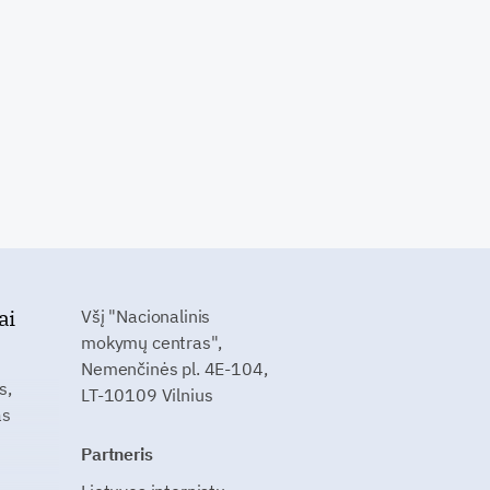
ai
Všį "Nacionalinis
mokymų centras",
Nemenčinės pl. 4E-104,
s,
LT-10109 Vilnius
as
Partneris