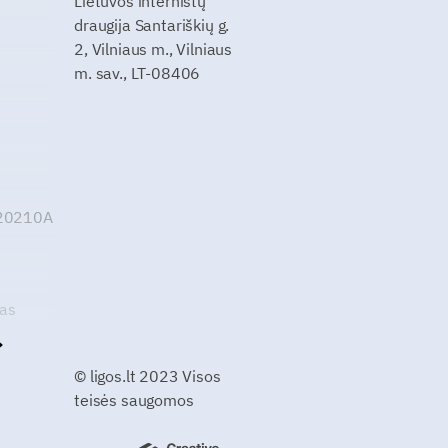
Lietuvos internistų
draugija Santariškių g.
2, Vilniaus m., Vilniaus
m. sav., LT-08406
G20210A
kas
© ligos.lt 2023 Visos
teisės saugomos