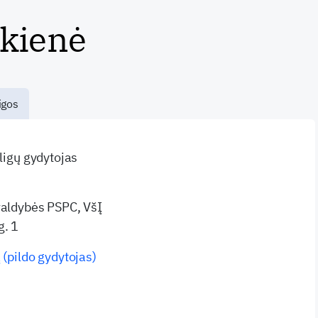
tkienė
igos
 ligų gydytojas
valdybės PSPC, VšĮ
g. 1
 (pildo gydytojas)