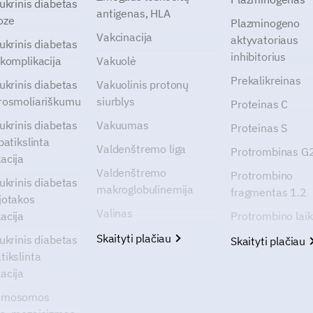
cukrinis diabetas
antigenas, HLA
oze
Plazminogeno
Vakcinacija
aktyvatoriaus
cukrinis diabetas
inhibitorius
 komplikacija
Vakuolė
Prekalikreinas
cukrinis diabetas
Vakuolinis protonų
rosmoliariškumu
siurblys
Proteinas C
cukrinis diabetas
Vakuumas
Proteinas S
patikslinta
Valdenštremo liga
Protrombinas 
acija
Valdenštremo
Protrombino
cukrinis diabetas
makroglobulinemija
fragmentas 1.2
jotakos
Valinas
acija
Protrombino lai
Skaityti plačiau
cukrinis diabetas
Skaityti plačiau
tikslinta
acija
omosomos