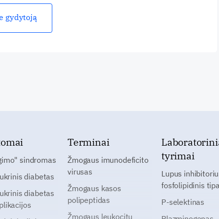
ie gydytoją
tomai
Terminai
Laboratorini
tyrimai
gimo" sindromas
Žmogaus imunodeficito
virusas
Lupus inhibitoriu
cukrinis diabetas
fosfolipidinis tip
Žmogaus kasos
cukrinis diabetas
polipeptidas
P-selektinas
likacijos
Žmogaus leukocitų
Plazminogenas