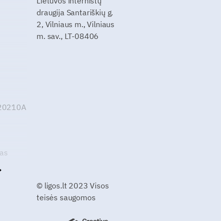
Lietuvos internistų
draugija Santariškių g.
2, Vilniaus m., Vilniaus
m. sav., LT-08406
G20210A
kas
© ligos.lt 2023 Visos
teisės saugomos