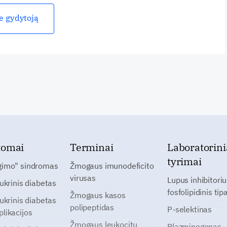
ie gydytoją
tomai
Terminai
Laboratorini
tyrimai
gimo" sindromas
Žmogaus imunodeficito
virusas
Lupus inhibitoriu
cukrinis diabetas
fosfolipidinis tip
Žmogaus kasos
cukrinis diabetas
polipeptidas
P-selektinas
likacijos
Žmogaus leukocitų
Plazminogenas