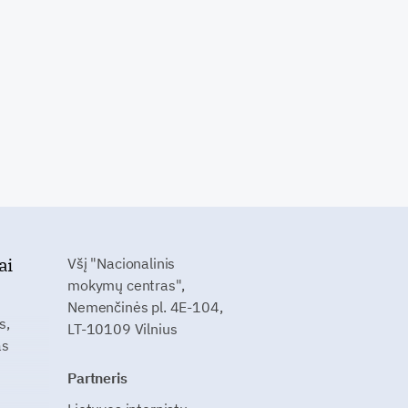
ai
Všį "Nacionalinis
mokymų centras",
Nemenčinės pl. 4E-104,
s,
LT-10109 Vilnius
as
Partneris