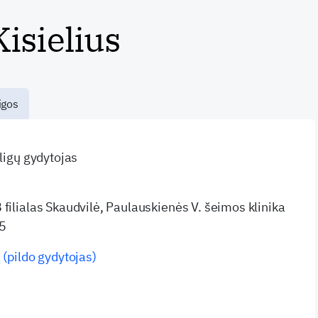
isielius
igos
 ligų gydytojas
filialas Skaudvilė, Paulauskienės V. šeimos klinika
 5
 (pildo gydytojas)