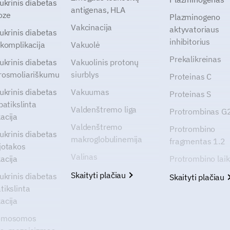
cukrinis diabetas
antigenas, HLA
oze
Plazminogeno
Vakcinacija
aktyvatoriaus
cukrinis diabetas
inhibitorius
 komplikacija
Vakuolė
Prekalikreinas
cukrinis diabetas
Vakuolinis protonų
rosmoliariškumu
siurblys
Proteinas C
cukrinis diabetas
Vakuumas
Proteinas S
patikslinta
Valdenštremo liga
Protrombinas 
acija
Valdenštremo
Protrombino
cukrinis diabetas
makroglobulinemija
fragmentas 1.2
jotakos
Valinas
acija
Protrombino lai
Skaityti plačiau
cukrinis diabetas
Skaityti plačiau
tikslinta
acija
omosomos