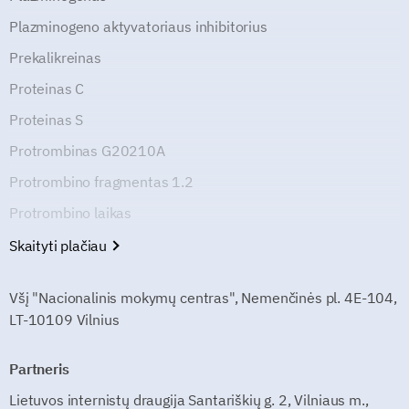
Plazminogeno aktyvatoriaus inhibitorius
Prekalikreinas
Proteinas C
Proteinas S
Protrombinas G20210A
Protrombino fragmentas 1.2
Protrombino laikas
Skaityti plačiau
Všį "Nacionalinis mokymų centras", Nemenčinės pl. 4E-104,
LT-10109 Vilnius
Partneris
Lietuvos internistų draugija Santariškių g. 2, Vilniaus m.,