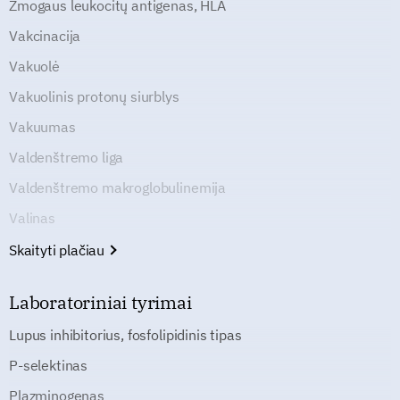
Žmogaus leukocitų antigenas, HLA
Vakcinacija
Vakuolė
Vakuolinis protonų siurblys
Vakuumas
Valdenštremo liga
Valdenštremo makroglobulinemija
Valinas
Skaityti plačiau
Laboratoriniai tyrimai
Lupus inhibitorius, fosfolipidinis tipas
P-selektinas
Plazminogenas