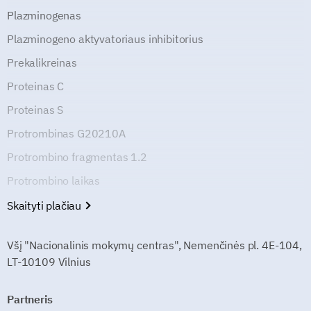
Plazminogenas
Plazminogeno aktyvatoriaus inhibitorius
Prekalikreinas
Proteinas C
Proteinas S
Protrombinas G20210A
Protrombino fragmentas 1.2
Protrombino laikas
Skaityti plačiau
Všį "Nacionalinis mokymų centras", Nemenčinės pl. 4E-104,
LT-10109 Vilnius
Partneris