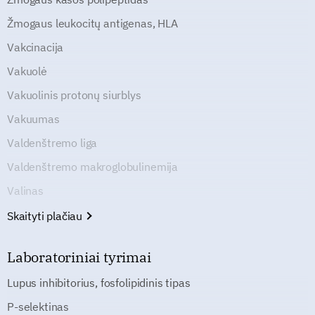
Žmogaus leukocitų antigenas, HLA
Vakcinacija
Vakuolė
Vakuolinis protonų siurblys
Vakuumas
Valdenštremo liga
Valdenštremo makroglobulinemija
Valinas
Skaityti plačiau
Laboratoriniai tyrimai
Lupus inhibitorius, fosfolipidinis tipas
P-selektinas