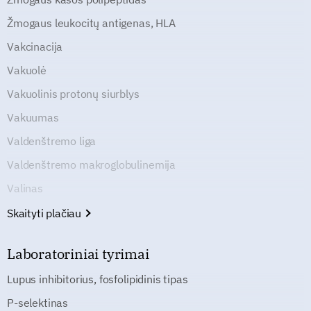
Žmogaus leukocitų antigenas, HLA
Vakcinacija
Vakuolė
Vakuolinis protonų siurblys
Vakuumas
Valdenštremo liga
Valdenštremo makroglobulinemija
Valinas
Skaityti plačiau
Laboratoriniai tyrimai
Lupus inhibitorius, fosfolipidinis tipas
P-selektinas