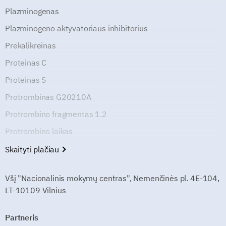
Plazminogenas
Plazminogeno aktyvatoriaus inhibitorius
Prekalikreinas
Proteinas C
Proteinas S
Protrombinas G20210A
Protrombino fragmentas 1.2
Protrombino laikas
Skaityti plačiau
Všį "Nacionalinis mokymų centras", Nemenčinės pl. 4E-104,
LT-10109 Vilnius
Partneris