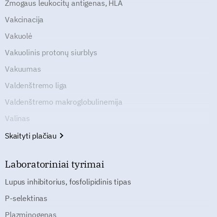
Žmogaus leukocitų antigenas, HLA
Vakcinacija
Vakuolė
Vakuolinis protonų siurblys
Vakuumas
Valdenštremo liga
Valdenštremo makroglobulinemija
Valinas
Skaityti plačiau
Laboratoriniai tyrimai
Lupus inhibitorius, fosfolipidinis tipas
P-selektinas
Plazminogenas