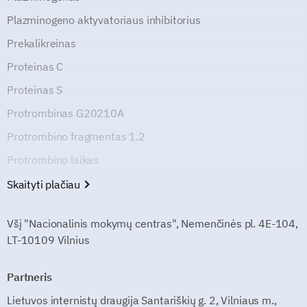
Plazminogeno aktyvatoriaus inhibitorius
Prekalikreinas
Proteinas C
Proteinas S
Protrombinas G20210A
Protrombino fragmentas 1.2
Protrombino laikas
Skaityti plačiau
Všį "Nacionalinis mokymų centras", Nemenčinės pl. 4E-104,
LT-10109 Vilnius
Partneris
Lietuvos internistų draugija Santariškių g. 2, Vilniaus m.,