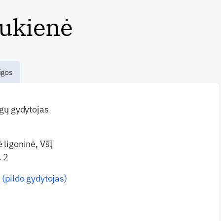
lukienė
igos
ligų gydytojas
ė ligoninė, VšĮ
. 2
 (pildo gydytojas)