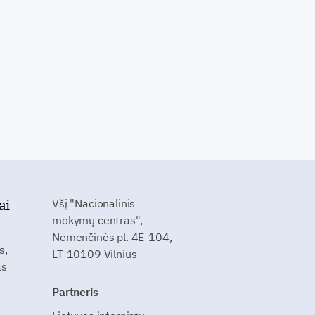
ai
Všį "Nacionalinis
mokymų centras",
Nemenčinės pl. 4E-104,
s,
LT-10109 Vilnius
as
Partneris