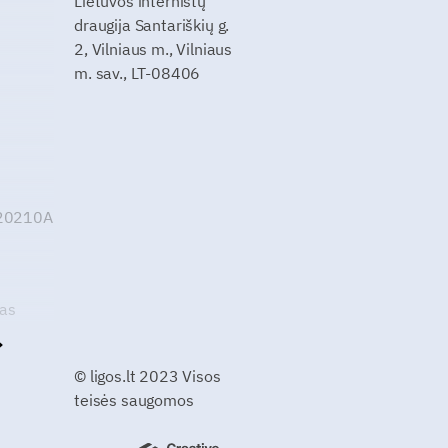
Lietuvos internistų
draugija Santariškių g.
2, Vilniaus m., Vilniaus
m. sav., LT-08406
G20210A
kas
© ligos.lt 2023 Visos
teisės saugomos