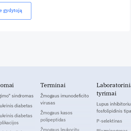
ie gydytoją
tomai
Terminai
Laboratorini
tyrimai
gimo" sindromas
Žmogaus imunodeficito
virusas
Lupus inhibitoriu
cukrinis diabetas
fosfolipidinis tip
Žmogaus kasos
cukrinis diabetas
polipeptidas
P-selektinas
likacijos
Žmogaus leukocitų
Plazminogenas