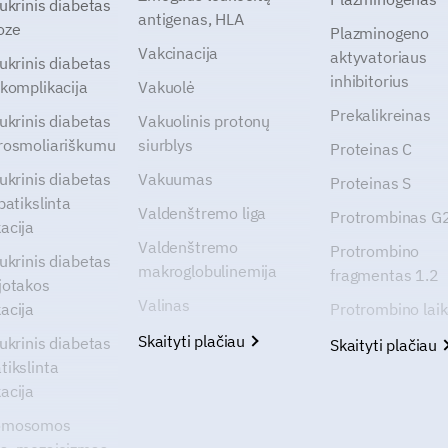
cukrinis diabetas
antigenas, HLA
oze
Plazminogeno
Vakcinacija
aktyvatoriaus
cukrinis diabetas
inhibitorius
 komplikacija
Vakuolė
Prekalikreinas
cukrinis diabetas
Vakuolinis protonų
rosmoliariškumu
siurblys
Proteinas C
cukrinis diabetas
Vakuumas
Proteinas S
patikslinta
Valdenštremo liga
Protrombinas 
acija
Valdenštremo
Protrombino
cukrinis diabetas
makroglobulinemija
fragmentas 1.2
jotakos
Valinas
acija
Protrombino lai
Skaityti plačiau
cukrinis diabetas
Skaityti plačiau
tikslinta
acija
omosomos