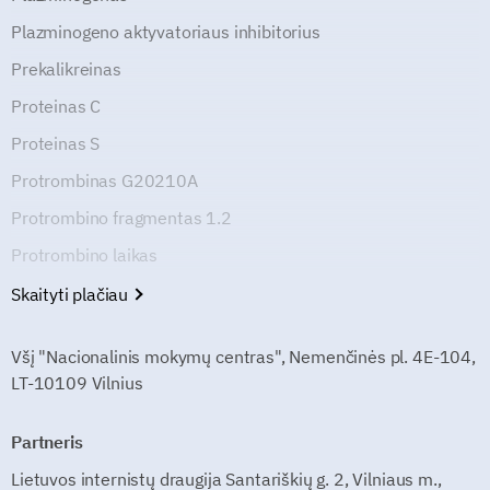
Plazminogeno aktyvatoriaus inhibitorius
Prekalikreinas
Proteinas C
Proteinas S
Protrombinas G20210A
Protrombino fragmentas 1.2
Protrombino laikas
Skaityti plačiau
Všį "Nacionalinis mokymų centras", Nemenčinės pl. 4E-104,
LT-10109 Vilnius
Partneris
Lietuvos internistų draugija Santariškių g. 2, Vilniaus m.,