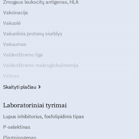
Žmogaus leukocitų antigenas, HLA
Vakcinacija
Vakuolė
Vakuolinis protonų siurblys
Vakuumas
Valdenštremo liga
Valdenštremo makroglobulinemija
Valinas
Skaityti plačiau
Laboratoriniai tyrimai
Lupus inhibitorius, fosfolipidinis tipas
P-selektinas
Plazminogenas