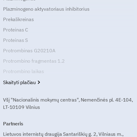
Plazminogeno aktyvatoriaus inhibitorius
Prekalikreinas
Proteinas C
Proteinas S
Protrombinas G20210A
Protrombino fragmentas 1.2
Protrombino laikas
Skaityti plačiau
Všį "Nacionalinis mokymų centras", Nemenčinės pl. 4E-104,
LT-10109 Vilnius
Partneris
Lietuvos internistų draugija Santariškių g. 2, Vilniaus m.,