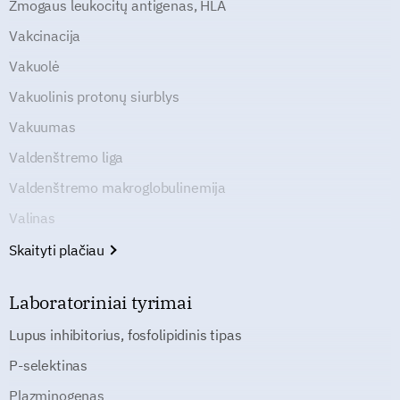
Žmogaus leukocitų antigenas, HLA
Vakcinacija
Vakuolė
Vakuolinis protonų siurblys
Vakuumas
Valdenštremo liga
Valdenštremo makroglobulinemija
Valinas
Skaityti plačiau
Laboratoriniai tyrimai
Lupus inhibitorius, fosfolipidinis tipas
P-selektinas
Plazminogenas