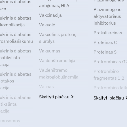
cukrinis diabetas
antigenas, HLA
oze
Plazminogeno
Vakcinacija
aktyvatoriaus
cukrinis diabetas
inhibitorius
 komplikacija
Vakuolė
Prekalikreinas
cukrinis diabetas
Vakuolinis protonų
rosmoliariškumu
siurblys
Proteinas C
cukrinis diabetas
Vakuumas
Proteinas S
patikslinta
Valdenštremo liga
Protrombinas 
acija
Valdenštremo
Protrombino
cukrinis diabetas
makroglobulinemija
fragmentas 1.2
jotakos
Valinas
acija
Protrombino lai
Skaityti plačiau
cukrinis diabetas
Skaityti plačiau
tikslinta
acija
omosomos