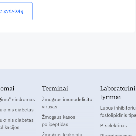
ie gydytoją
tomai
Terminai
Laboratorini
tyrimai
gimo" sindromas
Žmogaus imunodeficito
virusas
Lupus inhibitoriu
cukrinis diabetas
fosfolipidinis tip
Žmogaus kasos
cukrinis diabetas
polipeptidas
P-selektinas
likacijos
Žmogaus leukocitų
Plazminogenas