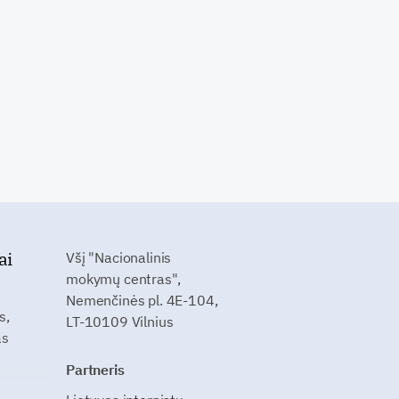
ai
Všį "Nacionalinis
mokymų centras",
Nemenčinės pl. 4E-104,
s,
LT-10109 Vilnius
as
Partneris