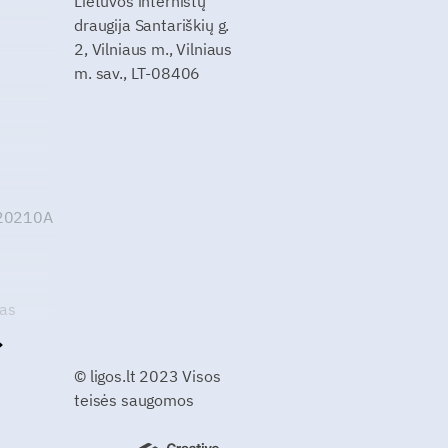
Lietuvos internistų
draugija Santariškių g.
2, Vilniaus m., Vilniaus
m. sav., LT-08406
G20210A
kas
© ligos.lt 2023 Visos
teisės saugomos