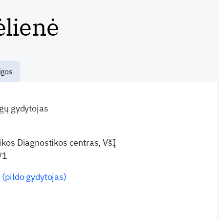
ėlienė
igos
ligų gydytojas
nikos Diagnostikos centras, VšĮ
/1
 (pildo gydytojas)