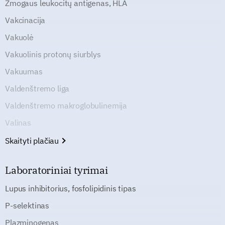
Žmogaus leukocitų antigenas, HLA
Vakcinacija
Vakuolė
Vakuolinis protonų siurblys
Vakuumas
Valdenštremo liga
Valdenštremo makroglobulinemija
Valinas
Skaityti plačiau
Laboratoriniai tyrimai
Lupus inhibitorius, fosfolipidinis tipas
P-selektinas
Plazminogenas