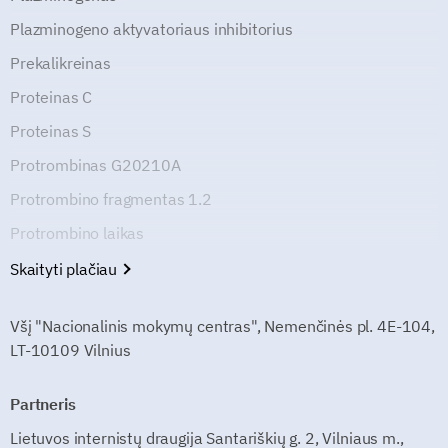
Plazminogeno aktyvatoriaus inhibitorius
Prekalikreinas
Proteinas C
Proteinas S
Protrombinas G20210A
Protrombino fragmentas 1.2
Protrombino laikas
Skaityti plačiau
Všį "Nacionalinis mokymų centras", Nemenčinės pl. 4E-104,
LT-10109 Vilnius
Partneris
Lietuvos internistų draugija Santariškių g. 2, Vilniaus m.,