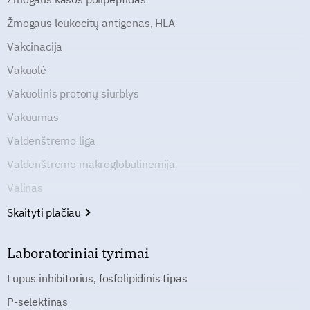
Žmogaus leukocitų antigenas, HLA
Vakcinacija
Vakuolė
Vakuolinis protonų siurblys
Vakuumas
Valdenštremo liga
Valdenštremo makroglobulinemija
Valinas
Skaityti plačiau
Laboratoriniai tyrimai
Lupus inhibitorius, fosfolipidinis tipas
P-selektinas