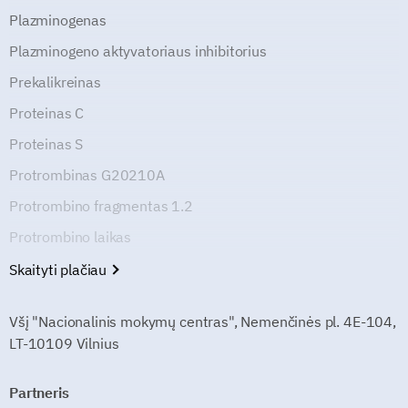
Plazminogenas
Plazminogeno aktyvatoriaus inhibitorius
Prekalikreinas
Proteinas C
Proteinas S
Protrombinas G20210A
Protrombino fragmentas 1.2
Protrombino laikas
Skaityti plačiau
Všį "Nacionalinis mokymų centras", Nemenčinės pl. 4E-104,
LT-10109 Vilnius
Partneris